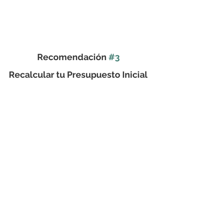
Recomendación 
#3
Recalcular tu Presupuesto Inicial
En caso de no querer o no poder 
realizar modificaciones, y emprender la 
construcción total del proyecto en las 
Sierras de Córdoba, la alternativa que 
nos queda es recalcular nuestro 
presupuesto. En definitiva y para ser 
claros, si queremos seguir construyendo 
la misma cantidad de metros cuadrados 
proyectados en 2023, en éste 2024 
precisamos aproximadamente el doble 
de capital. (Lo mismo si hablamos de 
Pesos Argentinos, Euros ó Dólares 