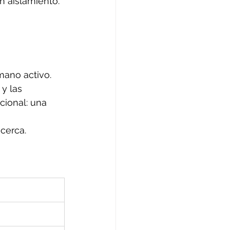
 aislamiento.
mano activo.
y las 
ional: una 
 cerca.