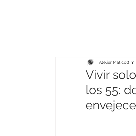
Atelier Matico
2 mi
Vivir so
los 55: d
envejece