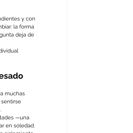
ndientes y con 
biar: la forma 
egunta deja de 
ividual 
pesado
ara muchas 
sentirse 
.
ultades —una 
ar en soledad.